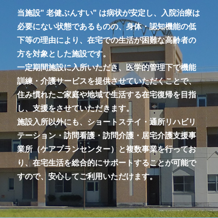
当施設" 老健ぶんすい" は病状が安定し、入院治療は
必要にない状態であるものの、身体・認知機能の低
下等の理由により、在宅での生活が困難な高齢者の
方を対象とした施設です。
一定期間施設に入所いただき、医学的管理下で機能
訓練・介護サービスを提供させていただくことで、
住み慣れたご家庭や地域で生活する在宅復帰を目指
し、支援をさせていただきます。
施設入所以外にも、ショートステイ・通所リハビリ
テーション・訪問看護・訪問介護・居宅介護支援事
業所（ケアプランセンター）と複数事業を行ってお
り、在宅生活を総合的にサポートすることが可能で
すので、安心してご利用いただけます。