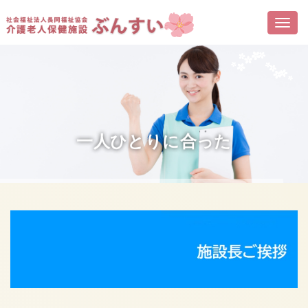
Togg
navi
医療と介護とリハビリを提供