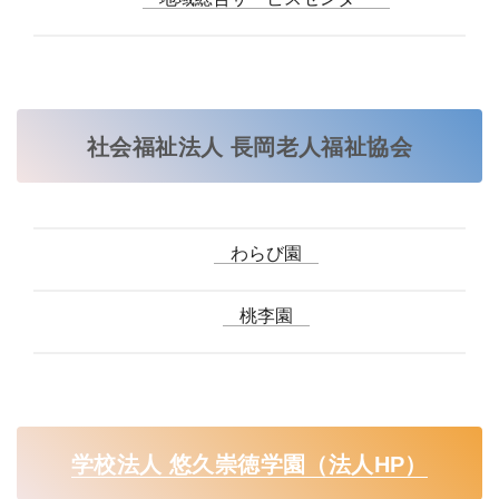
社会福祉法人 長岡老人福祉協会
わらび園
桃李園
学校法人 悠久崇徳学園（法人HP）