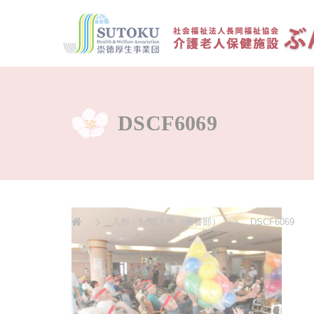
DSCF6069
入所・短期入所（療養部）
DSCF6069