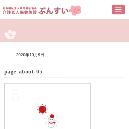
Togg
navi
2020年10月9日
page_about_05